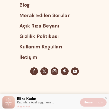
Blog
Merak Edilen Sorular
Açık Rıza Beyanı
Gizlilik Politikası
Kullanım Koşulları
İletişim
Tüm Hakları Saklıdır 2023
×
Elika Kadın
Hemen İndir
Kadınlara özel uygulama...
Elika® Elika Teknoloji Tescilli Markasıdır.
★★★★★