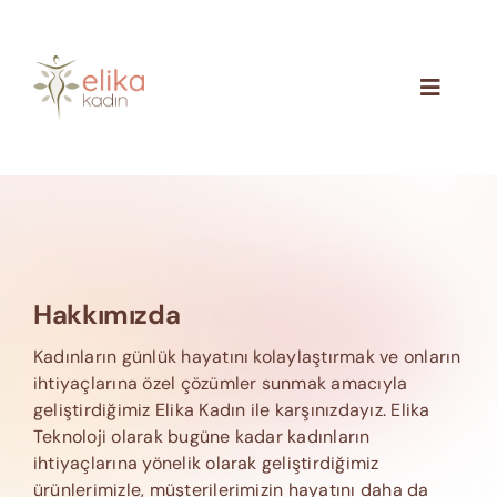
Skip
to
content
Toggle
Navigat
Hakkımızda
Blog
İletişim
Hakkımızda
Kadınların günlük hayatını kolaylaştırmak ve onların
ihtiyaçlarına özel çözümler sunmak amacıyla
geliştirdiğimiz Elika Kadın ile karşınızdayız. Elika
Teknoloji olarak bugüne kadar kadınların
ihtiyaçlarına yönelik olarak geliştirdiğimiz
ürünlerimizle, müşterilerimizin hayatını daha da