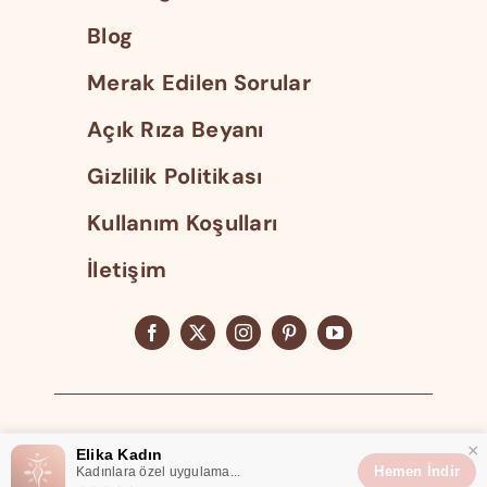
Blog
Merak Edilen Sorular
Açık Rıza Beyanı
Gizlilik Politikası
Kullanım Koşulları
İletişim
Tüm Hakları Saklıdır 2023
×
Elika Kadın
Hemen İndir
Kadınlara özel uygulama...
Elika® Elika Teknoloji Tescilli Markasıdır.