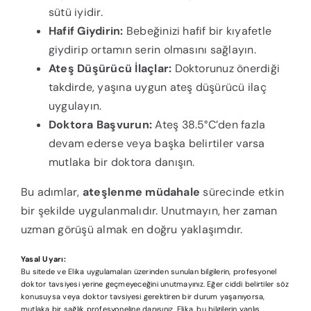
sütü iyidir.
Hafif Giydirin:
Bebeğinizi hafif bir kıyafetle
giydirip ortamın serin olmasını sağlayın.
Ateş Düşürücü İlaçlar:
Doktorunuz önerdiği
takdirde, yaşına uygun ateş düşürücü ilaç
uygulayın.
Doktora Başvurun:
Ateş 38.5°C’den fazla
devam ederse veya başka belirtiler varsa
mutlaka bir doktora danışın.
Bu adımlar,
ateşlenme müdahale
sürecinde etkin
bir şekilde uygulanmalıdır. Unutmayın, her zaman
uzman görüşü almak en doğru yaklaşımdır.
Yasal Uyarı:
Bu sitede ve Elika uygulamaları üzerinden sunulan bilgilerin, profesyonel
doktor tavsiyesi yerine geçmeyeceğini unutmayınız. Eğer ciddi belirtiler söz
konusuysa veya doktor tavsiyesi gerektiren bir durum yaşanıyorsa,
mutlaka bir sağlık profesyoneline danışınız. Elika, bu bilgilerin yanlış