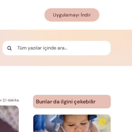
Uygulamayı İndir
Ara:
 2,1 dakika
Bunlar da ilgini çekebilir