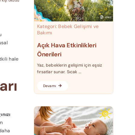
 kişi okudu
Kategori:
Bebek Gelişimi ve
Bakımı
u
usal
Açık Hava Etkinlikleri
Önerileri
kili hale
Yaz, bebeklerin gelişimi için eşsiz
fırsatlar sunar. Sıcak ...
arı
Devamı
ınızı
im
 daha