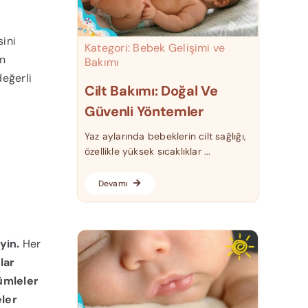
sini
Kategori:
Bebek Gelişimi ve
en
Bakımı
değerli
Cilt Bakımı: Doğal Ve
Güvenli Yöntemler
Yaz aylarında bebeklerin cilt sağlığı,
özellikle yüksek sıcaklıklar ...
Devamı
eyin.
Her
lar
ümleler
eler