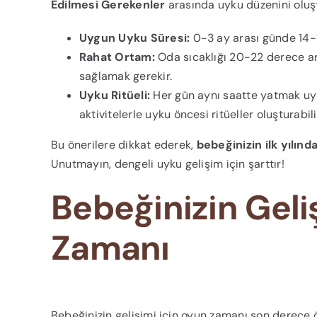
Edilmesi Gerekenler
arasında uyku düzenini oluşt
Uygun Uyku Süresi:
0-3 ay arası günde 14-17
Rahat Ortam:
Oda sıcaklığı 20-22 derece ar
sağlamak gerekir.
Uyku Ritüeli:
Her gün aynı saatte yatmak uyk
aktivitelerle uyku öncesi ritüeller oluşturabili
Bu önerilere dikkat ederek,
bebeğinizin ilk yılın
Unutmayın, dengeli uyku gelişim için şarttır!
Bebeğinizin Geli
Zamanı
Bebeğinizin gelişimi için oyun zamanı son derece 