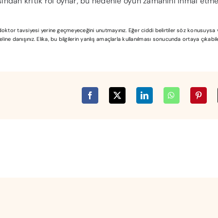
ından kritik rol oynar, bu nedenle oyun zamanını ihmal etme
l doktor tavsiyesi yerine geçmeyeceğini unutmayınız. Eğer ciddi belirtiler söz konusuys
ine danışınız. Elika, bu bilgilerin yanlış amaçlarla kullanılması sonucunda ortaya çıkabi