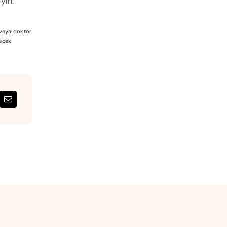
yin.
a veya doktor
lecek