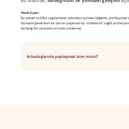
Bu unsurlar,
bebeğinizin ilk yılındaki gelişimi
açıs
Yasal Uyarı:
Bu sitede ve Elika uygulamaları üzerinden sunulan bilgilerin, profesyone
tavsiyesi gerektiren bir durum yaşanıyorsa, mutlaka bir sağlık profesyonel
herhangi bir zarardan sorumlu tutulamaz.
Arkadaşlarınla paylaşmak ister misin?