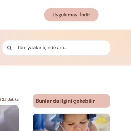
Uygulamayı İndir
Ara:
 2,7 dakika
Bunlar da ilgini çekebilir