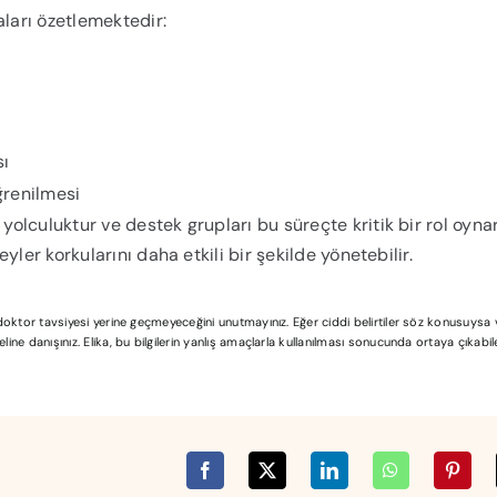
aları özetlemektedir:
sı
ğrenilmesi
yolculuktur ve destek grupları bu süreçte kritik bir rol oynar
ler korkularını daha etkili bir şekilde yönetebilir.
l doktor tavsiyesi yerine geçmeyeceğini unutmayınız. Eğer ciddi belirtiler söz konusuys
ine danışınız. Elika, bu bilgilerin yanlış amaçlarla kullanılması sonucunda ortaya çıkabi