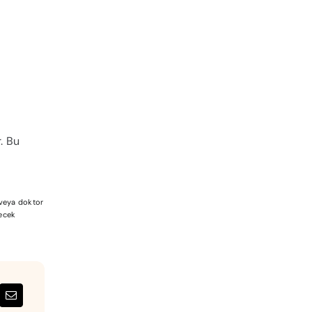
. Bu
a veya doktor
lecek