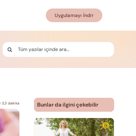
Uygulamayı İndir
Ara:
 3,3 dakika
Bunlar da ilgini çekebilir