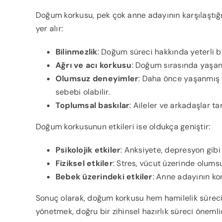
Doğum korkusu, pek çok anne adayının karşılaştığ
yer alır:
Bilinmezlik
: Doğum süreci hakkında yeterli bi
Ağrı ve acı korkusu
: Doğum sırasında yaşana
Olumsuz deneyimler
: Daha önce yaşanmış 
sebebi olabilir.
Toplumsal baskılar
: Aileler ve arkadaşlar t
Doğum korkusunun etkileri ise oldukça geniştir:
Psikolojik etkiler
: Anksiyete, depresyon gibi 
Fiziksel etkiler
: Stres, vücut üzerinde olumsu
Bebek üzerindeki etkiler
: Anne adayının kor
Sonuç olarak, doğum korkusu hem hamilelik süreci
yönetmek, doğru bir zihinsel hazırlık süreci önemlid