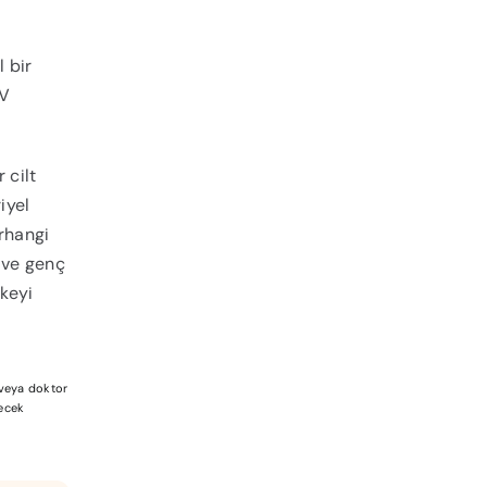
l bir
UV
 cilt
iyel
erhangi
z ve genç
skeyi
a veya doktor
lecek