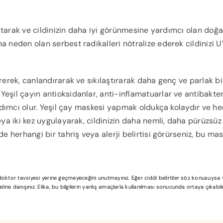
altarak ve cildinizin daha iyi görünmesine yardımcı olan doğa
a neden olan serbest radikalleri nötralize ederek cildinizi 
rerek, canlandırarak ve sıkılaştırarak daha genç ve parlak bir
eşil çayın antioksidanlar, anti-inflamatuarlar ve antibakter
ardımcı olur. Yeşil çay maskesi yapmak oldukça kolaydır ve h
eya iki kez uygulayarak, cildinizin daha nemli, daha pürüzsü
de herhangi bir tahriş veya alerji belirtisi görürseniz, bu ma
l doktor tavsiyesi yerine geçmeyeceğini unutmayınız. Eğer ciddi belirtiler söz konusuys
ine danışınız. Elika, bu bilgilerin yanlış amaçlarla kullanılması sonucunda ortaya çıkabi