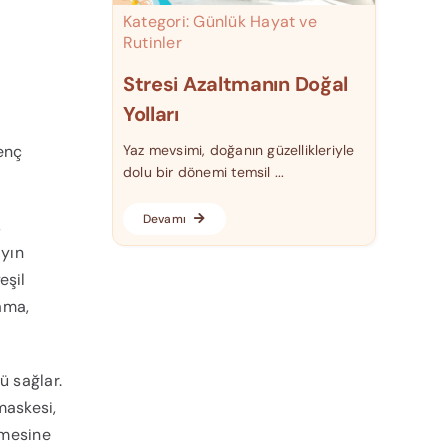
Kategori:
Günlük Hayat ve
Rutinler
Stresi Azaltmanın Doğal
Yolları
genç
Yaz mevsimi, doğanın güzellikleriyle
dolu bir dönemi temsil ...
Devamı
,
ayın
eşil
zama,
ü sağlar.
maskesi,
nmesine