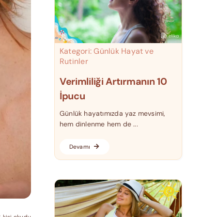
Kategori:
Günlük Hayat ve
Rutinler
Verimliliği Artırmanın 10
İpucu
Günlük hayatımızda yaz mevsimi,
hem dinlenme hem de ...
Devamı
6 kişi okudu