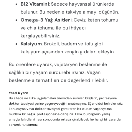
B12 Vitamini
: Sadece hayvansal ürünlerde
bulunur. Bu nedenle takviye almayı düşünün.
Omega-3 Yağ Asitleri
: Ceviz, keten tohumu
ve chia tohumu ile bu ihtiyacı
karşılayabilirsiniz.
Kalsiyum
: Brokoli, badem ve tofu gibi
kalsiyum açısından zengin gıdaları ekleyin.
Bu önerilere uyarak, vejetaryen beslenme ile
sağlıklı bir yaşam sürdürebilirsiniz. Vegan
beslenme alternatifleri de değerlendirilebilir.
Yasal Uyarı:
Bu sitede ve Elika uygulamaları üzerinden sunulan bilgilerin, profesyonel
doktor tavsiyesi yerine geçmeyeceğini unutmayınız. Eğer ciddi belirtiler söz
konusuysa veya doktor tavsiyesi gerektiren bir durum yaşanıyorsa,
mutlaka bir sağlık profesyoneline danışınız. Elika, bu bilgilerin yanlış
amaçlarla kullanılması sonucunda ortaya çıkabilecek herhangi bir zarardan
sorumlu tutulamaz.