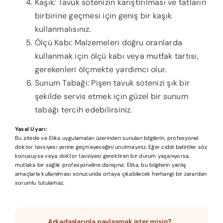
Kaşık: Tavuk sotenizin karıştırılması ve tatların
birbirine geçmesi için geniş bir kaşık
kullanmalısınız.
Ölçü Kabı: Malzemeleri doğru oranlarda
kullanmak için ölçü kabı veya mutfak tartısı,
gerekenleri ölçmekte yardımcı olur.
Sunum Tabağı: Pişen tavuk sotenizi şık bir
şekilde servis etmek için güzel bir sunum
tabağı tercih edebilirsiniz.
Yasal Uyarı:
Bu sitede ve Elika uygulamaları üzerinden sunulan bilgilerin, profesyonel
doktor tavsiyesi yerine geçmeyeceğini unutmayınız. Eğer ciddi belirtiler söz
konusuysa veya doktor tavsiyesi gerektiren bir durum yaşanıyorsa,
mutlaka bir sağlık profesyoneline danışınız. Elika, bu bilgilerin yanlış
amaçlarla kullanılması sonucunda ortaya çıkabilecek herhangi bir zarardan
sorumlu tutulamaz.
Arkadaşlarınla paylaşmak ister misin?