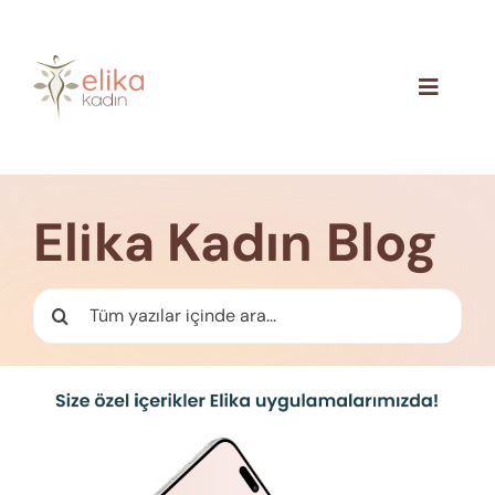
Skip
to
content
Toggle
Navigat
Hakkımızda
Blog
Elika Kadın Blog
İletişim
Ara: