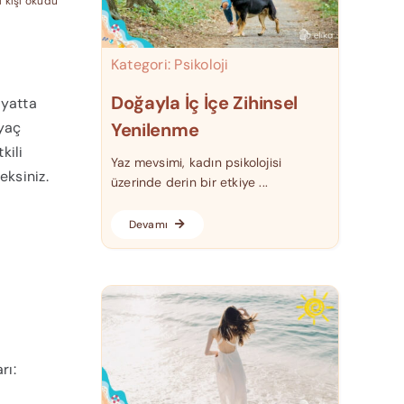
1 kişi okudu
Kategori:
Psikoloji
Doğayla İç İçe Zihinsel
ayatta
iyaç
Yenilenme
kili
Yaz mevsimi, kadın psikolojisi
ksiniz.
üzerinde derin bir etkiye ...
Devamı
rı: