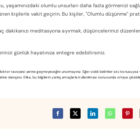
u, yaşamınızdaki olumlu unsurları daha fazla görmenizi sağl
en kişilerle vakit geçirin. Bu kişiler, "Olumlu düşünme" prati
ç dakikanızı meditasyona ayırmak, düşüncelerinizi düzenler
inizi günlük hayatınıza entegre edebilirsiniz.
l doktor tavsiyesi yerine geçmeyeceğini unutmayınız. Eğer ciddi belirtiler söz konusuys
ine danışınız. Elika, bu bilgilerin yanlış amaçlarla kullanılması sonucunda ortaya çıkabi