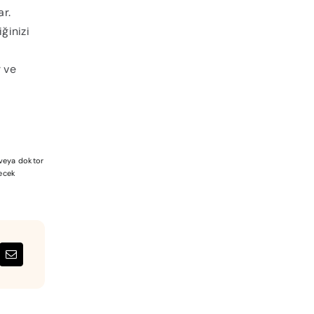
ar.
ğinizi
 ve
a veya doktor
lecek