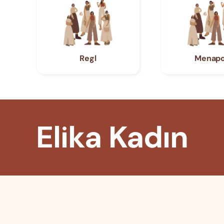
Regl
Menap
Elika Kadın