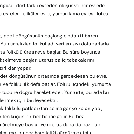
öngüsü, dört farklı evreden oluşur ve her evrede
Bu evreler, foliküler evre, yumurtlama evresi, luteal
re, adet döngüsünün başlangıcından itibaren
Yumurtalıklar, folikül adı verilen sıvı dolu zarlarla
rta folikülü üretmeye başlar. Bu süre boyunca
ükselmeye başlar, uterus da iç tabakalarını
ırlıklar yapar.
det döngüsünün ortasında gerçekleşen bu evre,
 ve folikül ilk defa patlar. Folikül içindeki yumurta
op tüpüne doğru hareket eder. Yumurta, burada bir
lenmek için bekleyecektir.
ık folikülü patladıktan sonra geriye kalan yapı,
ilen küçük bir bez haline gelir. Bu bez
üretmeye başlar ve uterus daha da hazırlanır.
eşirse, bu bez hamileliği sürdürmek için