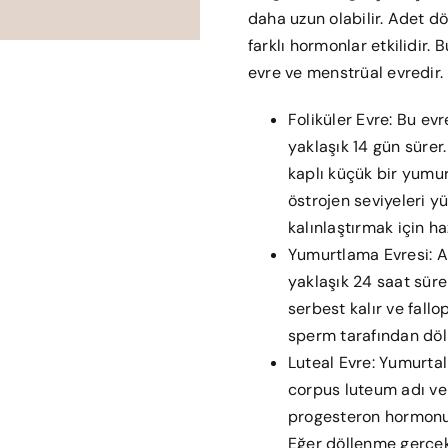
daha uzun olabilir. Adet d
farklı hormonlar etkilidir. 
evre ve menstrüal evredir.
Foliküler Evre: Bu ev
yaklaşık 14 gün sürer. 
kaplı küçük bir yumu
östrojen seviyeleri y
kalınlaştırmak için haz
Yumurtlama Evresi: A
yaklaşık 24 saat sürer
serbest kalır ve fall
sperm tarafından döl
Luteal Evre: Yumurtal
corpus luteum adı ver
progesteron hormonu 
Eğer döllenme gerçekl