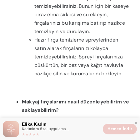
temizleyebilirsiniz. Bunun için bir kaseye
biraz elma sirkesi ve su ekleyin,
fırçalarınızı bu karışıma batırıp nazikçe
temizleyin ve durulayın.
Hazır fırça temizleme spreylerinden
satın alarak fırçalarınızı kolayca
temizleyebilirsiniz. Spreyi fırçalarınıza
püskürtün, bir bez veya kağıt havluyla
nazikçe silin ve kurumalarını bekleyin.
Makyaj fırçalarımı nasıl düzenleyebilirim ve
saklayabilirim?
×
Makyaj fırçalarınızı düzenlemek ve saklamak için
Elika Kadın
Hemen İndir
Kadınlara özel uygulama...
aşağıdaki yöntemleri deneyebilirsiniz:
★★★★★