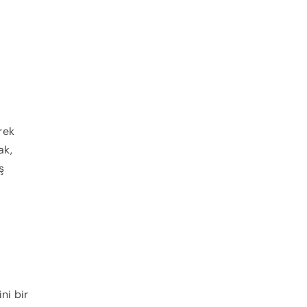
rek
ak,
ş
ni bir