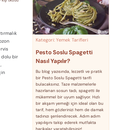
9 kişi okudu
tırmalık
Kategori:
Yemek Tarifleri
abzon
rvis
Pesto Soslu Spagetti
 dolu bir
Nasıl Yapılır?
,
Bu blog yazısında, lezzetli ve pratik
çin
bir Pesto Soslu Spagetti tarifi
bulacaksınız. Taze malzemelerle
hazırlanan sosun tadı, spagetti ile
mükemmel bir uyum sağlıyor. Hızlı
bir akşam yemeği için ideal olan bu
tarif, hem gözlerinizi hem de damak
tadınızı şenlendirecek. Adım adım
yapılışını takip ederek mutfakta
harikalar yaratabilirsiniz!