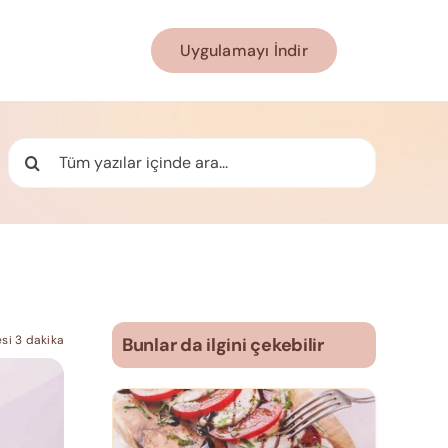
Uygulamayı İndir
Ara:
si 3 dakika
Bunlar da ilgini çekebilir