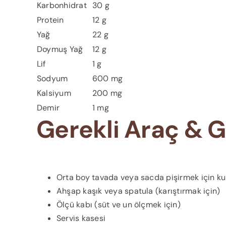
Karbonhidrat
30 g
Protein
12 g
Yağ
22 g
Doymuş Yağ
12 g
Lif
1 g
Sodyum
600 mg
Kalsiyum
200 mg
Demir
1 mg
Gerekli Araç & G
Orta boy tavada veya sacda pişirmek için kul
Ahşap kaşık veya spatula (karıştırmak için)
Ölçü kabı (süt ve un ölçmek için)
Servis kasesi