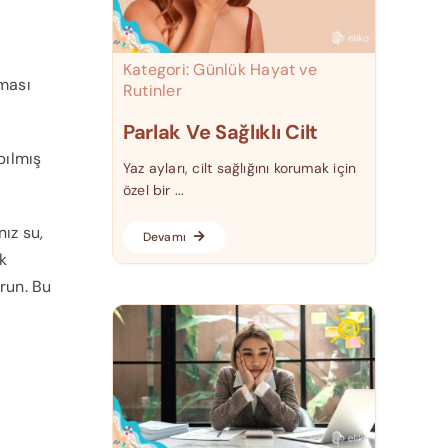
Kategori:
Günlük Hayat ve
lması
Rutinler
Parlak Ve Sağlıklı Cilt
pılmış
Yaz ayları, cilt sağlığını korumak için
özel bir ...
nız su,
Devamı
k
run. Bu