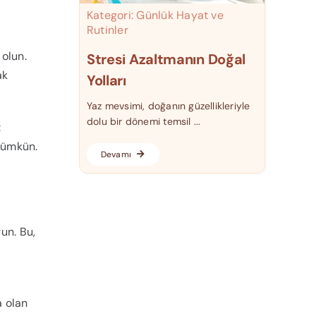
Kategori:
Günlük Hayat ve
Rutinler
 olun.
Stresi Azaltmanın Doğal
ak
Yolları
Yaz mevsimi, doğanın güzellikleriyle
dolu bir dönemi temsil ...
t
 mümkün.
Devamı
run. Bu,
a olan