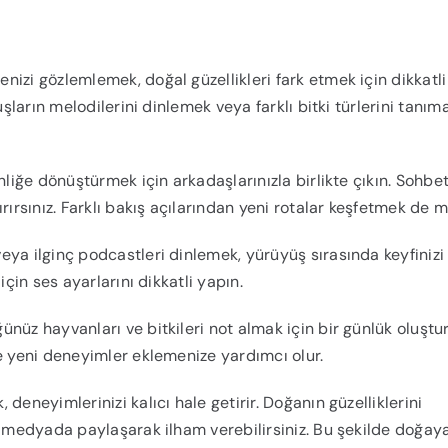
nizi gözlemlemek, doğal güzellikleri fark etmek için dikkatli
uşların melodilerini dinlemek veya farklı bitki türlerini tanım
nliğe dönüştürmek için arkadaşlarınızla birlikte çıkın. Sohbe
rsınız. Farklı bakış açılarından yeni rotalar keşfetmek de
veya ilginç podcastleri dinlemek, yürüyüş sırasında keyfinizi
için ses ayarlarını dikkatli yapın.
ğünüz hayvanları ve bitkileri not almak için bir günlük oluştu
e yeni deneyimler eklemenize yardımcı olur.
deneyimlerinizi kalıcı hale getirir. Doğanın güzelliklerini
l medyada paylaşarak ilham verebilirsiniz. Bu şekilde doğay