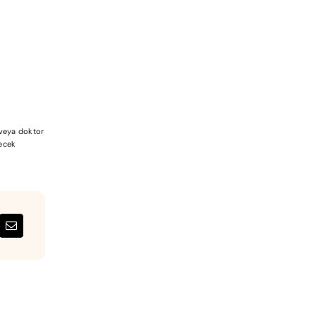
a veya doktor
lecek