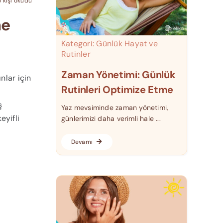
 kişi okudu
me
Kategori:
Günlük Hayat ve
Rutinler
Zaman Yönetimi: Günlük
nlar için
Rutinleri Optimize Etme
ş
Yaz mevsiminde zaman yönetimi,
eyifli
günlerimizi daha verimli hale ...
Devamı