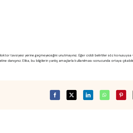
l doktor tavsiyesi yerine geçmeyeceğini unutmayınız. Eğer ciddi belirtiler söz konusuys
ine danışınız. Elika, bu bilgilerin yanlış amaçlarla kullanılması sonucunda ortaya çıkabi