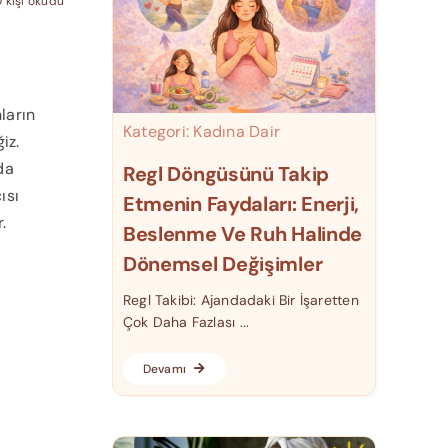
0 kişi okudu
ların
Kategori:
Kadına Dair
iz.
da
Regl Döngüsünü Takip
ısı
Etmenin Faydaları: Enerji,
.
Beslenme Ve Ruh Halinde
Dönemsel Değişimler
Regl Takibi: Ajandadaki Bir İşaretten
Çok Daha Fazlası ...
Devamı