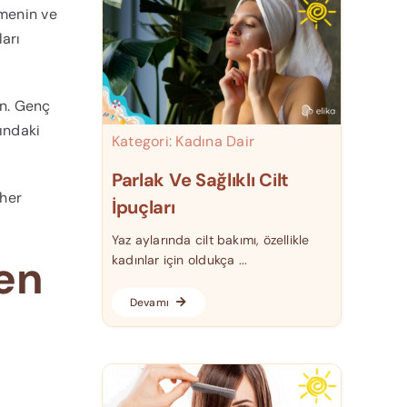
lmenin ve
ları
in. Genç
ındaki
Kategori:
Kadına Dair
Parlak Ve Sağlıklı Cilt
 her
İpuçları
Yaz aylarında cilt bakımı, özellikle
en
kadınlar için oldukça ...
Devamı