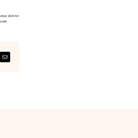
a veya doktor
lecek