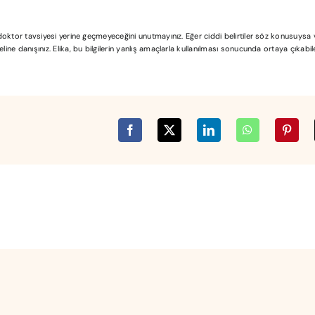
l doktor tavsiyesi yerine geçmeyeceğini unutmayınız. Eğer ciddi belirtiler söz konusuys
ine danışınız. Elika, bu bilgilerin yanlış amaçlarla kullanılması sonucunda ortaya çıkabi