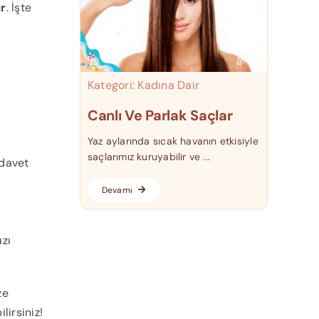
ır
. İşte
Kategori:
Kadına Dair
Canlı Ve Parlak Saçlar
Yaz aylarında sıcak havanın etkisiyle
saçlarımız kuruyabilir ve ...
 davet
Devamı
ızı
ze
lirsiniz!