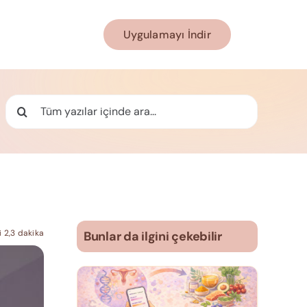
Uygulamayı İndir
Ara:
 2,3 dakika
Bunlar da ilgini çekebilir