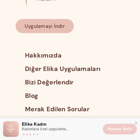
Uygulamayı İndir
Hakkımızda
Diğer Elika Uygulamaları
Bizi Değerlendir
Blog
Merak Edilen Sorular
Açık Rıza Beyanı
×
Elika Kadın
Hemen İndir
Kadınlara özel uygulama...
Gizlilik Politikası
★★★★★