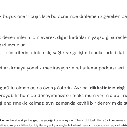
k
büyük önem taşır. İşte bu dönemde dinlemeniz gereken baz
deneyimlerini dinleyerek, diğer kadınların yaşadığı süreçle
ardımcı olur.
ın önerilerini dinlemek, sağlık ve gelişim konularında bilgi
ni azaltmaya yönelik meditasyon ve rahatlama podcast’leri
.
gürültü olmamasına özen gösterin. Ayrıca,
dikkatinizin dağ
kavrayabilir hem de deneyiminizden maksimum verim alabilirsi
lgilendirmekle kalmaz, aynı zamanda keyifli bir deneyim de s
l doktor tavsiyesi yerine geçmeyeceğini unutmayınız. Eğer ciddi belirtiler söz konusuys
ine danışınız. Elika, bu bilgilerin yanlış amaçlarla kullanılması sonucunda ortaya çıkabi