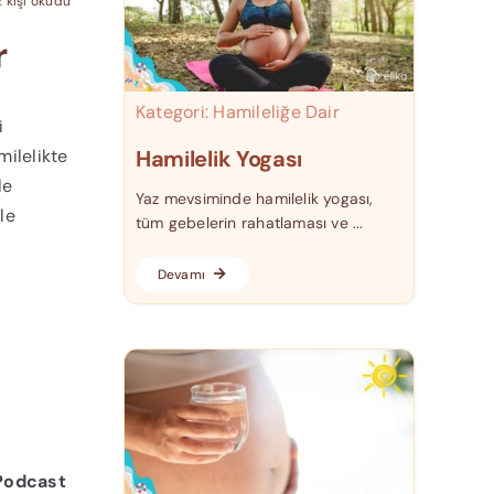
2 kişi okudu
r
Kategori:
Hamileliğe Dair
i
milelikte
Hamilelik Yogası
le
Yaz mevsiminde hamilelik yogası,
le
tüm gebelerin rahatlaması ve ...
Devamı
Podcast