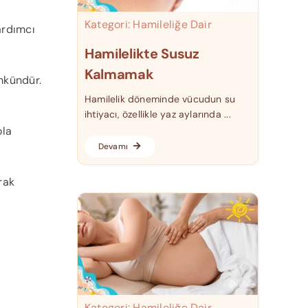
Kategori:
Hamileliğe Dair
ardımcı
Hamilelikte Susuz
Kalmamak
ümkündür.
Hamilelik döneminde vücudun su
ihtiyacı, özellikle yaz aylarında ...
ola
Devamı
rak
Kategori:
Hamileliğe Dair