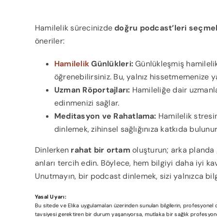
Hamilelik sürecinizde
doğru podcast’leri seçme
öneriler:
Hamilelik
Günlükleri:
Günlükleşmiş hamilelik 
öğrenebilirsiniz. Bu, yalnız hissetmemenize y
Uzman Röportajları:
Hamileliğe dair uzmanlar
edinmenizi sağlar.
Meditasyon ve Rahatlama:
Hamilelik stresi
dinlemek, zihinsel sağlığınıza katkıda bulunur
Dinlerken
rahat bir ortam
oluşturun; arka planda 
anları tercih edin. Böylece, hem bilgiyi daha iyi 
Unutmayın, bir podcast dinlemek, sizi yalnızca bi
Yasal Uyarı:
Bu sitede ve Elika uygulamaları üzerinden sunulan bilgilerin, profesyone
tavsiyesi gerektiren bir durum yaşanıyorsa, mutlaka bir sağlık profesyonel