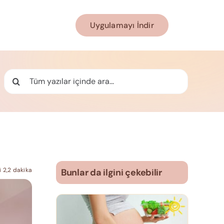
Uygulamayı İndir
Ara:
 2,2 dakika
Bunlar da ilgini çekebilir