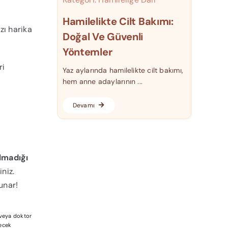
Hamilelikte Cilt Bakımı:
ı harika
Doğal Ve Güvenli
Yöntemler
ri
Yaz aylarında hamilelikte cilt bakımı,
hem anne adaylarının ...
Devamı
ılmadığı
niz.
unar!
a veya doktor
lecek