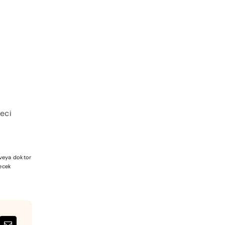
reci
a veya doktor
lecek