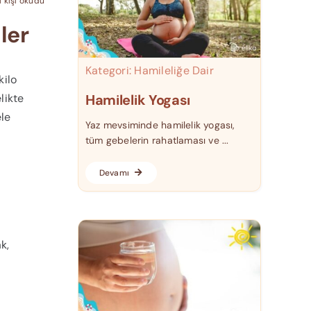
1 kişi okudu
ler
Kategori:
Hamileliğe Dair
kilo
likte
Hamilelik Yogası
ele
Yaz mevsiminde hamilelik yogası,
tüm gebelerin rahatlaması ve ...
Devamı
k,