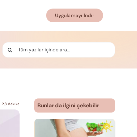
Uygulamayı İndir
Ara:
 2,8 dakika
Bunlar da ilgini çekebilir