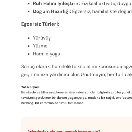
Ruh Halini İyileştirir:
Fiziksel aktivite, duyg
Doğum Hazırlığı:
Egzersiz, hamilelikte doğum
Egzersiz Türleri:
Yürüyüş
Yüzme
Hamile yoga
Sonuç olarak, hamilelikte kilo alımı konusunda egze
geçirmenize yardımcı olur. Unutmayın, her türlü ak
Yasal Uyarı:
Bu sitede ve Elika uygulamaları üzerinden sunulan bilgilerin, profesyone
tavsiyesi gerektiren bir durum yaşanıyorsa, mutlaka bir sağlık profesyonel
herhangi bir zarardan sorumlu tutulamaz.
Arkadaşlarınla paylaşmak ister misin?