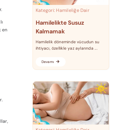
r.
Kategori:
Hamileliğe Dair
lı
Hamilelikte Susuz
k en
Kalmamak
Hamilelik döneminde vücudun su
ihtiyacı, özellikle yaz aylarında ...
Devamı
r.
lar,
Kategori:
Hamileliğe Dair