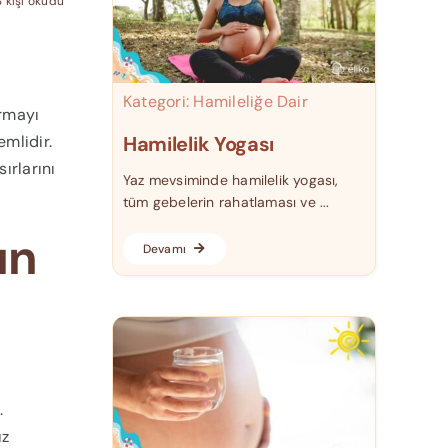
 kişi okudu
Kategori:
Hamileliğe Dair
ırmayı
mlidir.
Hamilelik Yogası
ırlarını
Yaz mevsiminde hamilelik yogası,
tüm gebelerin rahatlaması ve ...
ın
Devamı
.
ız