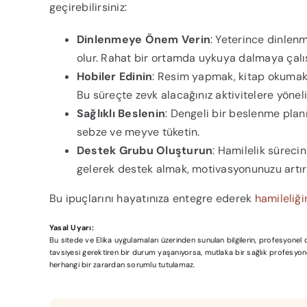
geçirebilirsiniz:
Dinlenmeye Önem Verin
: Yeterince dinlen
olur. Rahat bir ortamda uykuya dalmaya çalış
Hobiler Edinin
: Resim yapmak, kitap okumak v
Bu süreçte zevk alacağınız aktivitelere yöneli
Sağlıklı Beslenin
: Dengeli bir beslenme planı
sebze ve meyve tüketin.
Destek Grubu Oluşturun
: Hamilelik süreci
gelerek destek almak, motivasyonunuzu artırı
Bu ipuçlarını hayatınıza entegre ederek
hamileliği
Yasal Uyarı:
Bu sitede ve Elika uygulamaları üzerinden sunulan bilgilerin, profesyone
tavsiyesi gerektiren bir durum yaşanıyorsa, mutlaka bir sağlık profesyonel
herhangi bir zarardan sorumlu tutulamaz.