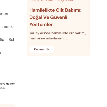
Hamilelikte Cilt Bakımı:
dımcı
Doğal Ve Güvenli
Yöntemler
lu eder.
Yaz aylarında hamilelikte cilt bakımı,
hem anne adaylarının ...
idir. Bol
Devamı
a
a veya doktor
lecek