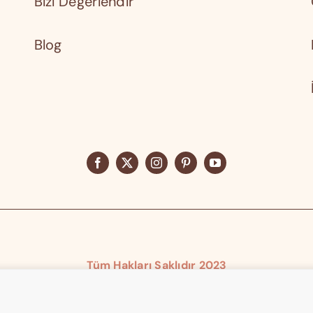
Bizi Değerlendir
Blog
Tüm Hakları Saklıdır 2023
Elika® Elika Teknoloji Tescilli Markasıdır.