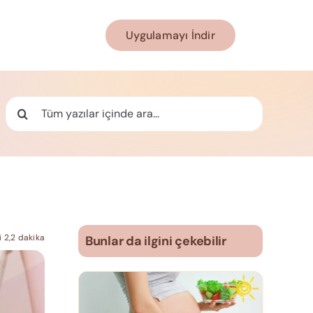
Uygulamayı İndir
Ara:
 2,2 dakika
Bunlar da ilgini çekebilir