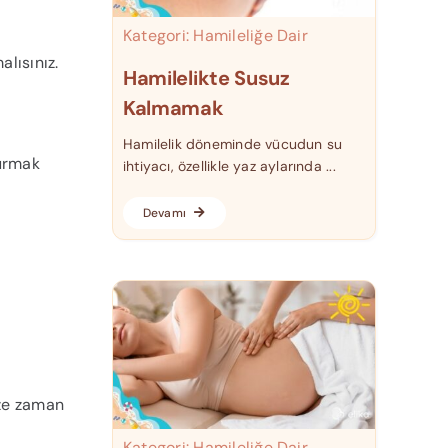
Kategori:
Hamileliğe Dair
alısınız.
Hamilelikte Susuz
Kalmamak
Hamilelik döneminde vücudun su
kurmak
ihtiyacı, özellikle yaz aylarında ...
Devamı
ize zaman
Kategori:
Hamileliğe Dair