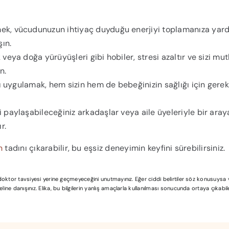
mek, vücudunuzun ihtiyaç duyduğu enerjiyi toplamanıza yar
ın.
eya doğa yürüyüşleri gibi hobiler, stresi azaltır ve sizi mut
n.
 uygulamak, hem sizin hem de bebeğinizin sağlığı için gerekl
ni paylaşabileceğiniz arkadaşlar veya aile üyeleriyle bir aray
r.
n
tadını çıkarabilir, bu eşsiz deneyimin keyfini sürebilirsiniz.
l doktor tavsiyesi yerine geçmeyeceğini unutmayınız. Eğer ciddi belirtiler söz konusuys
ine danışınız. Elika, bu bilgilerin yanlış amaçlarla kullanılması sonucunda ortaya çıkabi