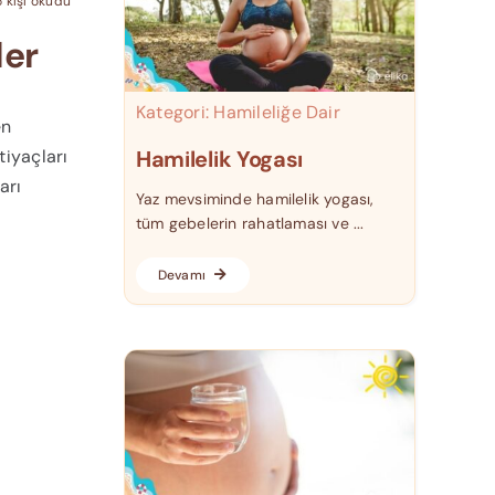
 kişi okudu
ler
Kategori:
Hamileliğe Dair
en
tiyaçları
Hamilelik Yogası
arı
Yaz mevsiminde hamilelik yogası,
tüm gebelerin rahatlaması ve ...
Devamı