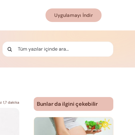
Uygulamayı İndir
Ara:
 1,7 dakika
Bunlar da ilgini çekebilir