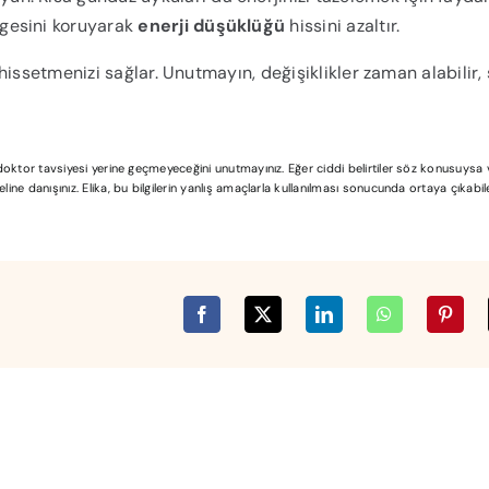
ngesini koruyarak
enerji düşüklüğü
hissini azaltır.
issetmenizi sağlar. Unutmayın, değişiklikler zaman alabilir, 
l doktor tavsiyesi yerine geçmeyeceğini unutmayınız. Eğer ciddi belirtiler söz konusuys
ine danışınız. Elika, bu bilgilerin yanlış amaçlarla kullanılması sonucunda ortaya çıkabi