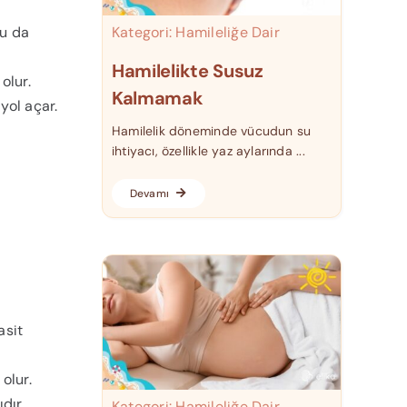
Kategori:
Hamileliğe Dair
bu da
Hamilelikte Susuz
olur.
Kalmamak
yol açar.
Hamilelik döneminde vücudun su
ihtiyacı, özellikle yaz aylarında ...
Devamı
asit
olur.
dır.
Kategori:
Hamileliğe Dair