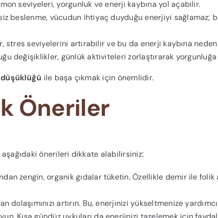
rmon seviyeleri, yorgunluk ve enerji kaybına yol açabilir.
esiz beslenme, vücudun ihtiyaç duyduğu enerjiyi sağlamaz; 
r, stres seviyelerini artırabilir ve bu da enerji kaybına neden 
u değişiklikler, günlük aktiviteleri zorlaştırarak yorgunluğa 
i düşüklüğü
ile başa çıkmak için önemlidir.
ik Öneriler
aşağıdaki önerileri dikkate alabilirsiniz:
an zengin, organik gıdalar tüketin. Özellikle demir ile folik 
n dolaşımınızı artırın. Bu, enerjinizi yükseltmenize yardımcı 
n. Kısa gündüz uykuları da enerjinizi tazelemek için faydalı