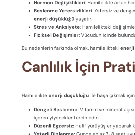
Hormon Değişiklikleri
: Hamilelikte artan ho
Beslenme Yetersizlikleri
: Yetersiz ve deng
enerji düşüklüğü
yaşatır.
Stres ve Anksiyete
: Hamilelikteki değişimle
Fiziksel Değişimler
: Vücudun içinde bulunduğ
Bu nedenlerin farkında olmak, hamilelikteki
enerj
Canlılık İçin Prat
Hamilelikte
enerji düşüklüğü
ile başa çıkmak için 
Dengeli Beslenme:
Vitamin ve mineral açısınd
içeren yiyecekler tercih edin.
Düzenli Egzersiz:
Hafif yürüyüşler yaparak ka
Yeterli Dinlenme:
Günde en az 7-8 saat uyuyu