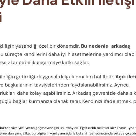
i
ikliliğin yaşandığı özel bir dönemdir.
Bu nedenle, arkadaş
u süreçte kendilerini daha iyi hissetmelerine yardımcı olabil
ressiz bir gebelik geçirmeye katkı sağlar.
leliğin getirdiği duygusal dalgalanmaları hafifletir.
Açık ile
e başkalarının tavsiyelerinden faydalanabilirsiniz. Ayrıca,
lukları daha kolay aşabilirsiniz. Arkadaş çevrenizle daha sık
çlü bağlar kurmanıza olanak tanır. Kendinizi ifade etmek, p
l doktor tavsiyesi yerine geçmeyeceğini unutmayınız. Eğer ciddi belirtiler söz konusuys
ine danışınız. Elika, bu bilgilerin yanlış amaçlarla kullanılması sonucunda ortaya çıkabi