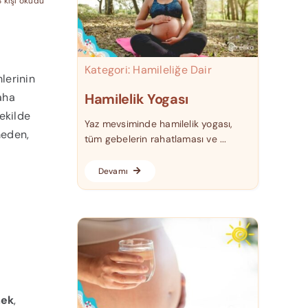
8 kişi okudu
Kategori:
Hamileliğe Dair
lerinin
aha
Hamilelik Yogası
şekilde
Yaz mevsiminde hamilelik yogası,
meden,
tüm gebelerin rahatlaması ve ...
Devamı
mek
,