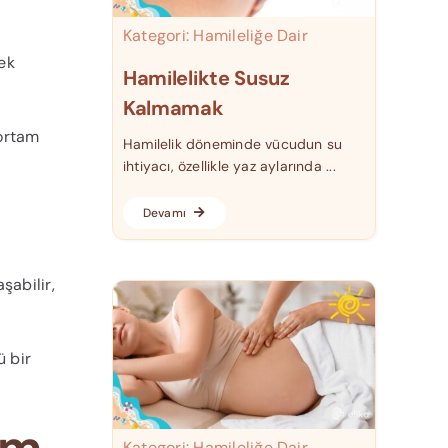
Kategori:
Hamileliğe Dair
tek
Hamilelikte Susuz
Kalmamak
 ortam
Hamilelik döneminde vücudun su
ihtiyacı, özellikle yaz aylarında ...
,
Devamı
şabilir,
ü bir
im
Kategori:
Hamileliğe Dair