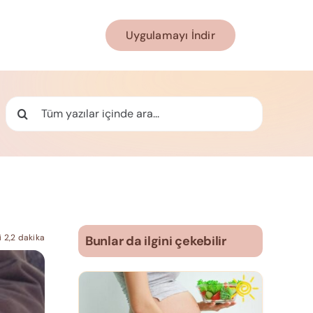
Uygulamayı İndir
Ara:
 2,2 dakika
Bunlar da ilgini çekebilir