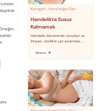
viteler,
Kategori:
Hamileliğe Dair
daşlıklar
Hamilelikte Susuz
Kalmamak
 Örneğin,
 sahibi
Hamilelik döneminde vücudun su
ihtiyacı, özellikle yaz aylarında ...
ir
Devamı
l
kate
Kategori:
Hamileliğe Dair