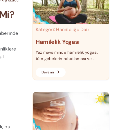
 kişi okudu
 Mi?
Kategori:
Hamileliğe Dair
raberinde
Hamilelik Yogası
nliklere
Yaz mevsiminde hamilelik yogası,
ıl
tüm gebelerin rahatlaması ve ...
Devamı
ak
, bu