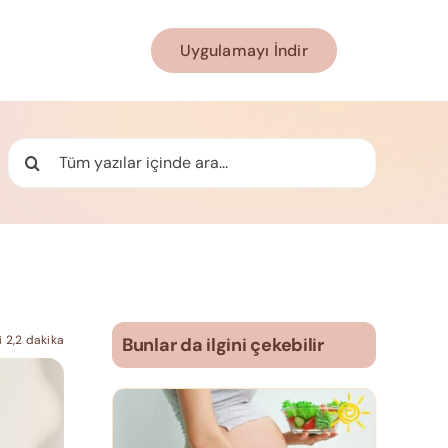
Uygulamayı İndir
Ara:
 2,2 dakika
Bunlar da ilgini çekebilir