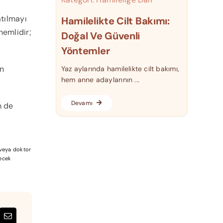
atılmayı
Hamilelikte Cilt Bakımı:
emlidir;
Doğal Ve Güvenli
Yöntemler
en
Yaz aylarında hamilelikte cilt bakımı,
hem anne adaylarının ...
Devamı
m de
a veya doktor
lecek