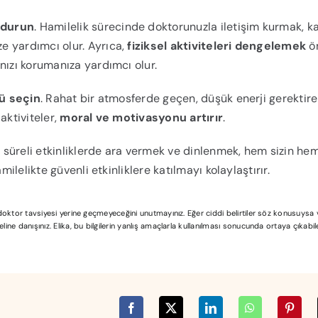
ndurun
. Hamilelik sürecinde doktorunuzla iletişim kurmak, k
e yardımcı olur. Ayrıca,
fiziksel aktiviteleri dengelemek
ön
nızı korumanıza yardımcı olur.
nü seçin
. Rahat bir atmosferde geçen, düşük enerji gerektir
 aktiviteler,
moral ve motivasyonu artırır
.
n süreli etkinliklerde ara vermek ve dinlenmek, hem sizin he
milelikte güvenli etkinliklere katılmayı kolaylaştırır.
l doktor tavsiyesi yerine geçmeyeceğini unutmayınız. Eğer ciddi belirtiler söz konusuys
ine danışınız. Elika, bu bilgilerin yanlış amaçlarla kullanılması sonucunda ortaya çıkabi