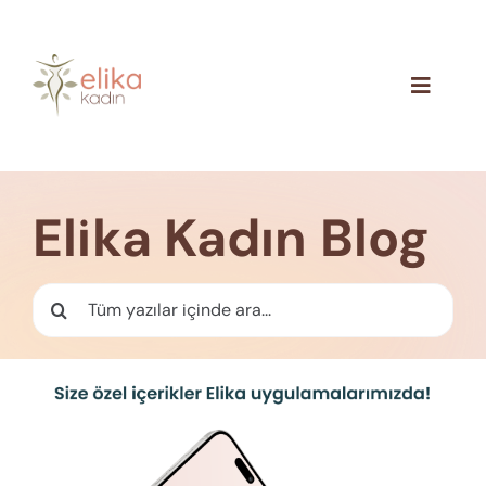
Skip
to
content
Toggle
Navigat
Hakkımızda
Blog
Elika Kadın Blog
İletişim
Ara: