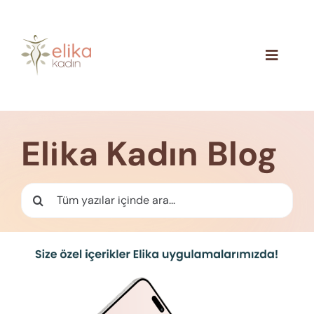
Skip
to
content
Toggle
Navigat
Hakkımızda
Blog
Elika Kadın Blog
İletişim
Ara: