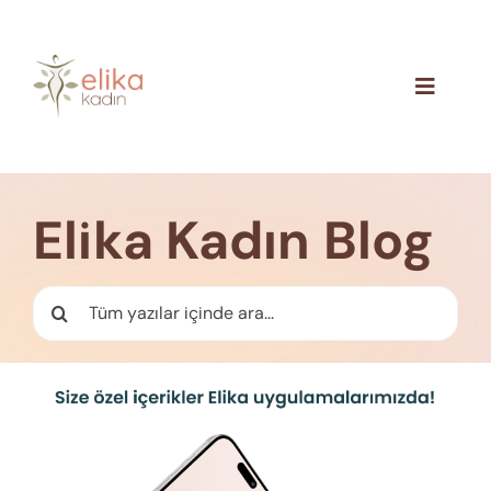
Skip
to
content
Toggle
Navigat
Hakkımızda
Blog
Elika Kadın Blog
İletişim
Ara: