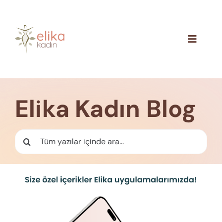
Skip
to
content
Toggle
Navigat
Hakkımızda
Blog
Elika Kadın Blog
İletişim
Ara: