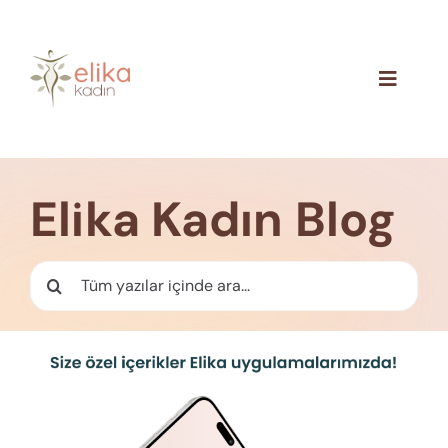
Skip
to
content
Toggle
Navigat
Hakkımızda
Blog
Elika Kadın Blog
İletişim
Ara: