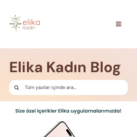
Skip
to
content
Toggle
Navigat
Hakkımızda
Blog
Elika Kadın Blog
İletişim
Ara: