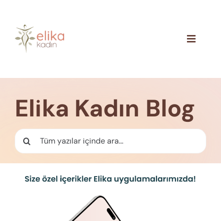
Skip
to
content
Toggle
Navigat
Hakkımızda
Blog
Elika Kadın Blog
İletişim
Ara: