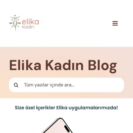
Skip
to
content
Toggle
Navigat
Hakkımızda
Blog
Elika Kadın Blog
İletişim
Ara: