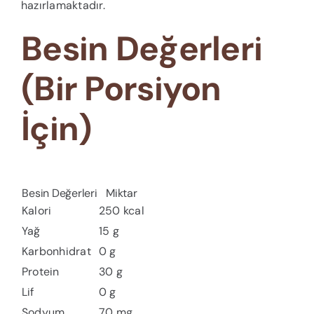
hazırlamaktadır.
Besin Değerleri
(Bir Porsiyon
İçin)
Besin Değerleri
Miktar
Kalori
250 kcal
Yağ
15 g
Karbonhidrat
0 g
Protein
30 g
Lif
0 g
Sodyum
70 mg