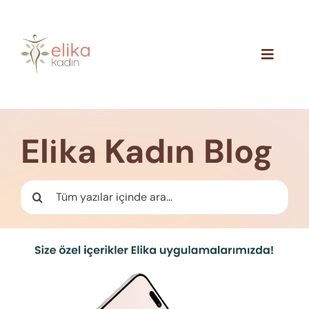
Skip
to
content
Toggle
Navigat
Hakkımızda
Blog
Elika Kadın Blog
İletişim
Ara: