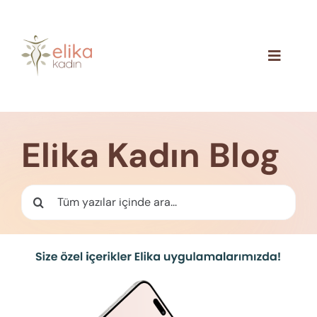
Skip
to
content
Toggle
Navigat
Hakkımızda
Blog
Elika Kadın Blog
İletişim
Ara: