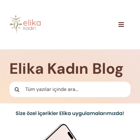
Skip
to
content
Toggle
Navigat
Hakkımızda
Blog
Elika Kadın Blog
İletişim
Ara: