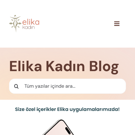
Skip
to
content
Toggle
Navigat
Hakkımızda
Blog
Elika Kadın Blog
İletişim
Ara: