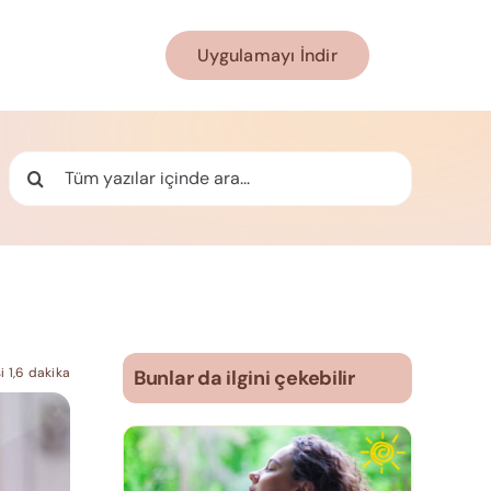
Uygulamayı İndir
Ara:
 1,6 dakika
Bunlar da ilgini çekebilir