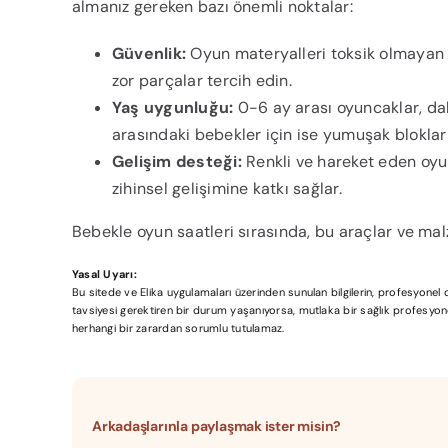
almanız gereken bazı önemli noktalar:
Güvenlik:
Oyun materyalleri toksik olmayan 
zor parçalar tercih edin.
Yaş uygunluğu:
0-6 ay arası oyuncaklar, da
arasındaki bebekler için ise yumuşak blokl
Gelişim desteği:
Renkli ve hareket eden oyu
zihinsel gelişimine katkı sağlar.
Bebekle oyun saatleri sırasında, bu araçlar ve m
Yasal Uyarı:
Bu sitede ve Elika uygulamaları üzerinden sunulan bilgilerin, profesyone
tavsiyesi gerektiren bir durum yaşanıyorsa, mutlaka bir sağlık profesyonel
herhangi bir zarardan sorumlu tutulamaz.
Arkadaşlarınla paylaşmak ister misin?