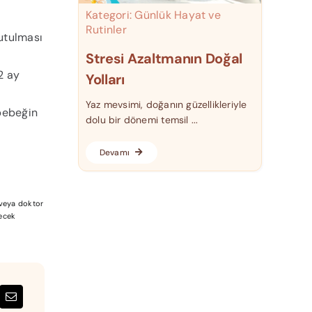
Kategori:
Günlük Hayat ve
Rutinler
utulması
Stresi Azaltmanın Doğal
2 ay
Yolları
Yaz mevsimi, doğanın güzellikleriyle
 bebeğin
dolu bir dönemi temsil ...
Devamı
a veya doktor
lecek