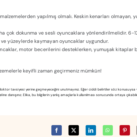
malzemelerden yapılmış olmalı. Keskin kenarları olmayan, y
ha çok dokunma ve sesli oyuncaklara yönlendirilmelidir. 6-1
ar ve yüzeylerde kaymayan oyuncaklar uygundur.
ncaklar, motor becerilerini desteklerken, yumuşak kitaplar
alzemelerle keyifli zaman geçirmeniz mümkün!
l doktor tavsiyesi yerine geçmeyeceğini unutmayınız. Eğer ciddi belirtiler söz konusuys
ine danışınız. Elika, bu bilgilerin yanlış amaçlarla kullanılması sonucunda ortaya çıkabi