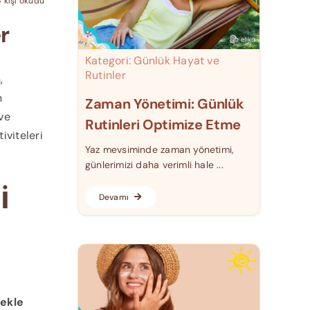
 kişi okudu
r
Kategori:
Günlük Hayat ve
Rutinler
,
n
Zaman Yönetimi: Günlük
ve
Rutinleri Optimize Etme
iviteleri
Yaz mevsiminde zaman yönetimi,
günlerimizi daha verimli hale ...
i
Devamı
ekle