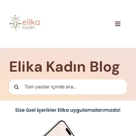
Skip
to
content
Toggle
Navigat
Hakkımızda
Blog
Elika Kadın Blog
İletişim
Ara: