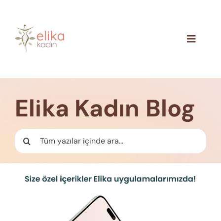
Skip
to
content
Toggle
Navigat
Hakkımızda
Blog
Elika Kadın Blog
İletişim
Ara: