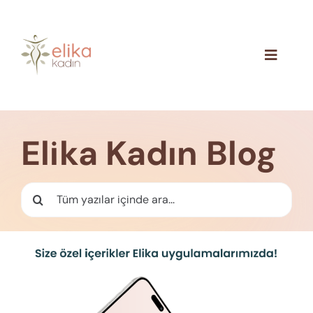
Skip
to
content
Toggle
Navigat
Hakkımızda
Blog
Elika Kadın Blog
İletişim
Ara: