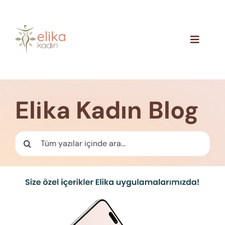
Skip
to
content
Toggle
Navigat
Hakkımızda
Blog
Elika Kadın Blog
İletişim
Ara: