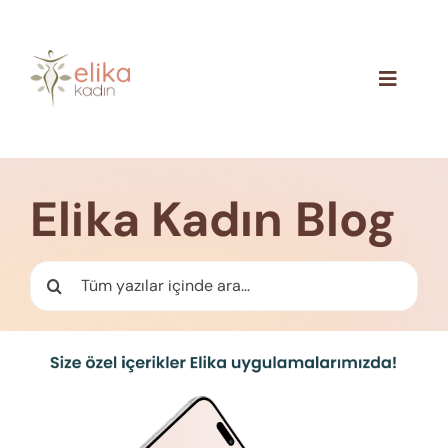
Skip
to
content
Toggle
Navigat
Hakkımızda
Blog
Elika Kadın Blog
İletişim
Ara: