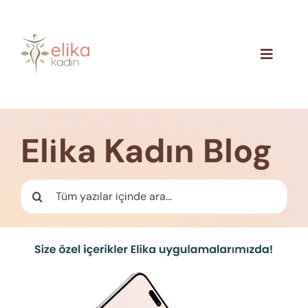
Skip
to
content
Toggle
Navigat
Hakkımızda
Blog
Elika Kadın Blog
İletişim
Ara: