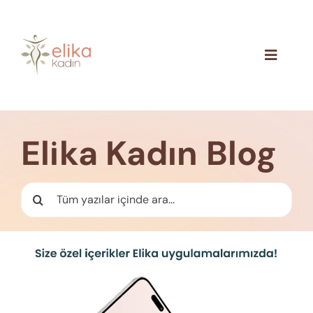
Skip
to
content
Toggle
Navigat
Hakkımızda
Blog
Elika Kadın Blog
İletişim
Ara: