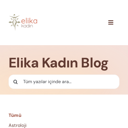
Skip
to
content
Toggle
Navigat
Hakkımızda
Blog
Elika Kadın Blog
İletişim
Ara:
Tümü
Astroloji