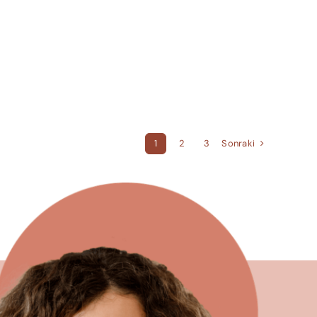
Sonraki
1
2
3