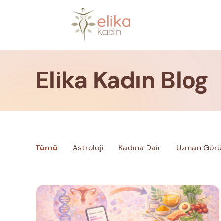
Skip
to
content
Elika Kadın Blog
Tümü
Astroloji
Kadına Dair
Uzman Görü