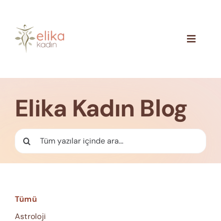
Skip
to
content
Toggle
Navigat
Hakkımızda
Blog
Elika Kadın Blog
İletişim
Ara:
Tümü
Astroloji