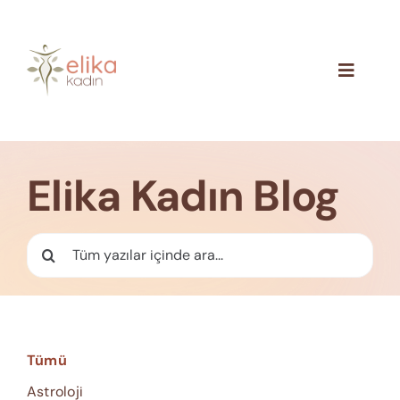
Skip
to
content
Toggle
Navigat
Hakkımızda
Blog
Elika Kadın Blog
İletişim
Ara:
Tümü
Astroloji