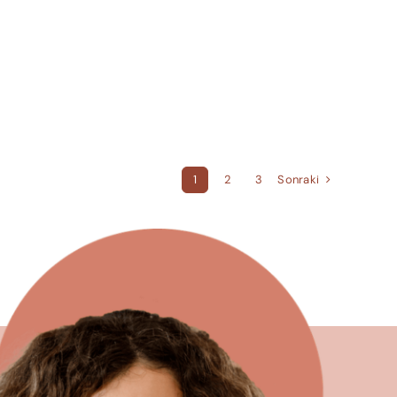
Sonraki
1
2
3