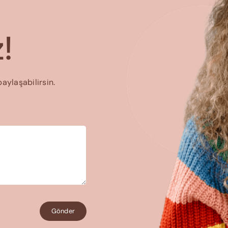
!
paylaşabilirsin.
Gönder