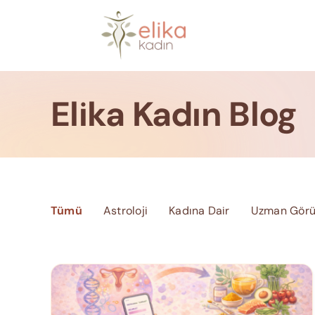
Skip
to
content
Elika Kadın Blog
Tümü
Astroloji
Kadına Dair
Uzman Görü